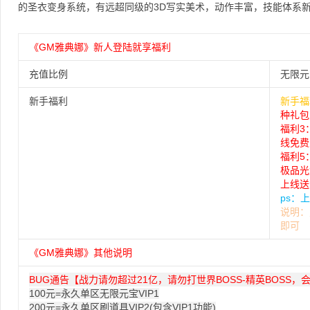
的圣衣变身系统，有远超同级的3D写实美术，动作丰富，技能体系
《GM雅典娜》新人登陆就享福利
充值比例
无限元
新手福利
新手福
种礼
福利3
线免费
福利
极品光
上线送
ps：
说明：
即可
《GM雅典娜》其他说明
BUG通告【
战力请勿超过21亿，
请勿打世界BOSS-精英BOSS
100元=永久单区无限元宝VIP1
200元=永久单区刷道具VIP2(包含VIP1功能)