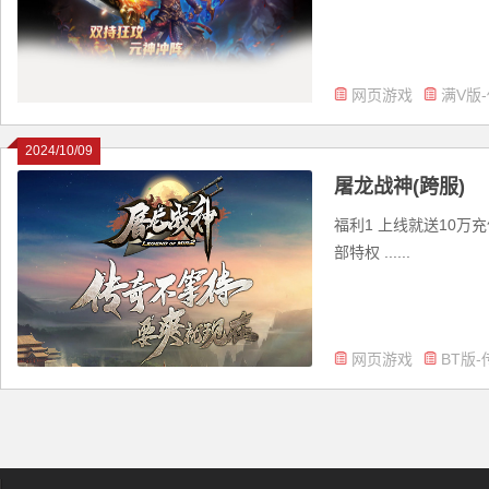
网页游戏
满V版
2024/10/09
屠龙战神(跨服)
福利1 上线就送10万
部特权 ......
网页游戏
BT版-