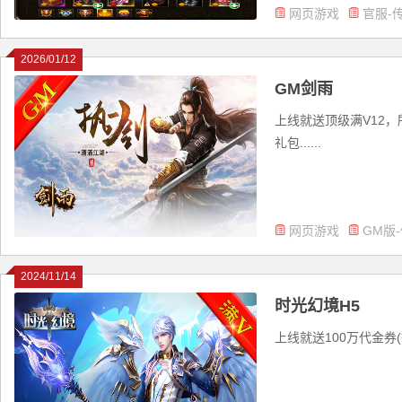
网页游戏
官服-
2026/01/12
GM剑雨
上线就送顶级满V12，
礼包......
网页游戏
GM版
2024/11/14
时光幻境H5
上线就送100万代金券(等