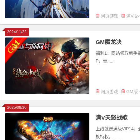
网页游戏
满V版
2024/11/22
GM魔龙决
福利1：网站领取新手福利
P，青......
网页游戏
GM版
2025/09/30
满V天怒战歌
上线就送满级VIP14
族特权，......