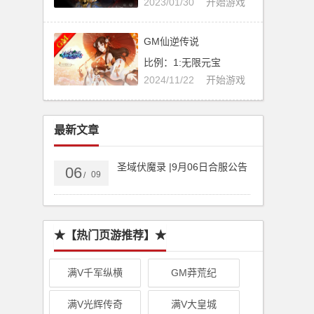
2023/01/30
开始游戏
GM仙逆传说
比例：1:无限元宝
2024/11/22
开始游戏
最新文章
圣域伏魔录 |9月06日合服公告
06
09
/
★【热门页游推荐】★
满V千军纵横
GM莽荒纪
满V光辉传奇
满V大皇城