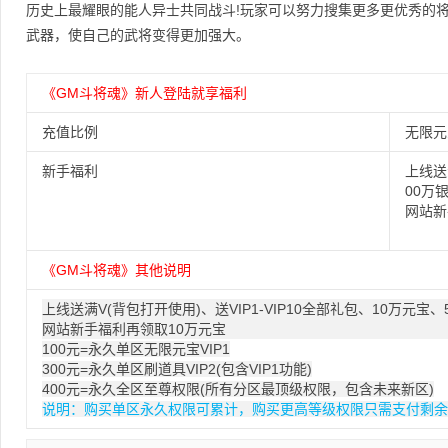
历史上最耀眼的能人异士共同战斗!玩家可以努力搜集更多更优秀的
武器，使自己的武将变得更加强大。
《GM斗将魂》新人登陆就享福利
充值比例
无限元
新手福利
上线送
00万
网站新
《GM斗将魂》其他说明
上线送满V(背包打开使用)、送VIP1-VIP10全部礼包、10万元宝
网站新手福利再领取10万元宝
100元=永久单区无限元宝VIP1
300元=永久单区刷道具VIP2(包含VIP1功能)
400元=永久全区至尊权限(所有分区最顶级权限，包含未来新区)
说明：购买单区永久权限可累计，购买更高等级权限只需支付剩余