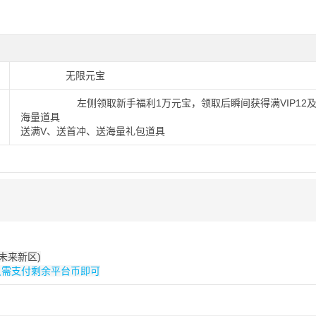
无限元宝
左侧领取新手福利1万元宝，领取后瞬间获得满VIP12
海量道具
送满V、送首冲、送海量礼包道具
未来新区)
只需支付剩余平台币即可